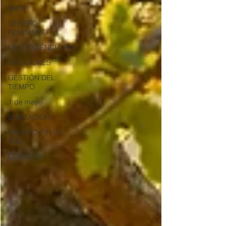
AMOR
GÉNERO-
FEMINISMO
NEUROCIENCIA-PNL
EMOCIONES
GESTIÓN DEL
TIEMPO
1 de mayo
EDUCACIÓN
NAVIDAD-FIN DE
AÑO
COVID-19