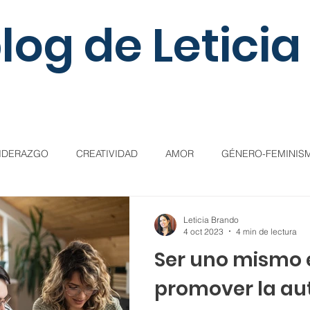
blog de Leticia
IDERAZGO
CREATIVIDAD
AMOR
GÉNERO-FEMINIS
ES
GESTIÓN DEL TIEMPO
1 de mayo
EDUCACIÓN
Leticia Brando
4 oct 2023
4 min de lectura
Ser uno mismo e
9
promover la au