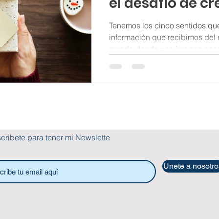
el desafío de c
conexiones
Tenemos los cinco sentidos que
información que recibimos del e
mundo donde una imagen pes
cribete para tener mi Newsletter
Unete a nosotro