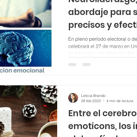
abordaje para s
precisos y efect
En pleno período electoral o 
celebrará el 27 de marzo en Ur
de Urgente consideración del..
Leticia Brando
28 feb 2022
4 min de lectura
Entre el cerebro,
emoticons, los 