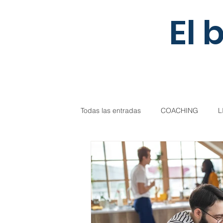
El 
Todas las entradas
COACHING
L
NEUROCIENCIA-PNL
EMOCION
NAVIDAD-FIN DE AÑO
COVID-1