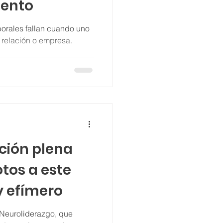
lento
borales fallan cuando uno
 relación o empresa.
nción plena
tos a este
y efímero
Neuroliderazgo, que