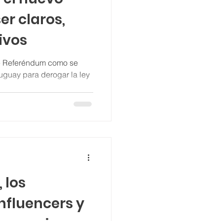
er claros,
ivos
de Referéndum como se
uguay para derogar la ley
.
 los
influencers y