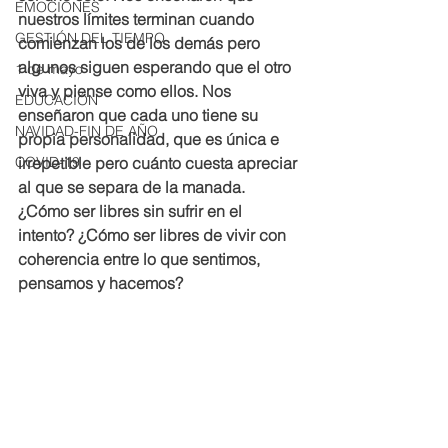
EMOCIONES
nuestros límites terminan cuando 
GESTIÓN DEL TIEMPO
comienzan los de los demás pero 
algunos siguen esperando que el otro 
1 de mayo
viva y piense como ellos. Nos 
EDUCACIÓN
enseñaron que cada uno tiene su 
NAVIDAD-FIN DE AÑO
propia personalidad, que es única e 
COVID-19
irrepetible pero cuánto cuesta apreciar 
al que se separa de la manada. 
¿Cómo ser libres sin sufrir en el 
intento? ¿Cómo ser libres de vivir con 
coherencia entre lo que sentimos, 
pensamos y hacemos?