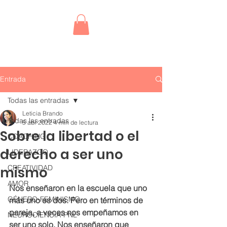
Entrada
Todas las entradas
Leticia Brando
Todas las entradas
5 abr 2022
4 min de lectura
Sobre la libertad o el
COACHING
derecho a ser uno
LIDERAZGO
CREATIVIDAD
mismo
AMOR
Nos enseñaron en la escuela que uno 
GÉNERO-FEMINISMO
más uno es dos. Pero en términos de 
pareja, a veces nos empeñamos en 
NEUROCIENCIA-PNL
ser uno solo. Nos enseñaron que 