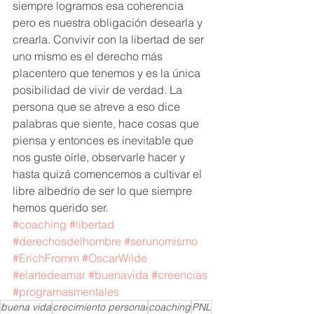
siempre logramos esa coherencia 
pero es nuestra obligación desearla y 
crearla. Convivir con la libertad de ser 
uno mismo es el derecho más 
placentero que tenemos y es la única 
posibilidad de vivir de verdad. La 
persona que se atreve a eso dice 
palabras que siente, hace cosas que 
piensa y entonces es inevitable que 
nos guste oírle, observarle hacer y 
hasta quizá comencemos a cultivar el 
libre albedrío de ser lo que siempre 
hemos querido ser.
#coaching
#libertad
#derechosdelhombre
#serunomismo
#ErichFromm
#OscarWilde
#elartedeamar
#buenavida
#creencias
#programasmentales
buena vida
crecimiento personal
coaching
PNL