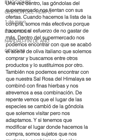
EMOCIONES
Una vez dentro, las góndolas del 
supermercado nos tientan con sus 
GESTIÓN DEL TIEMPO
ofertas. Cuando hacemos la lista de la 
1 de mayo
compra, somos más efectivos porque 
hacemos el esfuerzo de no gastar de 
EDUCACIÓN
más. Dentro del supermercado nos 
NAVIDAD-FIN DE AÑO
podemos encontrar con que se acabó 
COVID-19
el aceite de oliva italiano que solemos 
comprar y buscamos entre otros 
productos y lo sustituimos por otro. 
También nos podemos encontrar con 
que nuestra Sal Rosa del Himalaya se 
combinó con finas hierbas y nos 
atrevemos a esa combinación. De 
repente vemos que el lugar de las 
especies se cambió de la góndola 
que solemos visitar pero nos 
adaptamos. Y si tenemos que 
modificar el lugar donde hacemos la 
compra, somos sujetos que nos 