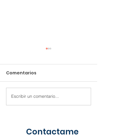
Comentarios
Escribir un comentario...
Las nuevas empresas
La creatividad
en entornos
storytelling 
cambiantes
recurso
Contactame