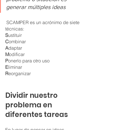
generar múltiples ideas
 SCAMPER es un acrónimo de siete 
técnicas:
S
ustituir
C
ombinar
A
daptar
M
odificar
P
onerlo para otro uso
E
liminar
R
eorganizar
Dividir nuestro 
problema en 
diferentes tareas
En lugar de pensar en ideas 