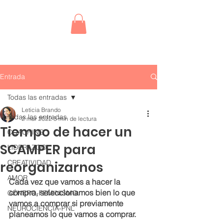
Entrada
Todas las entradas
Leticia Brando
Todas las entradas
2 mar 2022
3 min de lectura
Tiempo de hacer un
COACHING
SCAMPER para
LIDERAZGO
CREATIVIDAD
reorganizarnos
AMOR
Cada vez que vamos a hacer la 
compra, seleccionamos bien lo que 
GÉNERO-FEMINISMO
vamos a comprar si previamente 
NEUROCIENCIA-PNL
planeamos lo que vamos a comprar. 