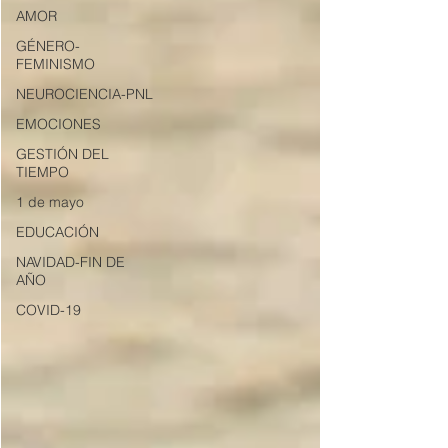
AMOR
GÉNERO-
FEMINISMO
NEUROCIENCIA-PNL
EMOCIONES
GESTIÓN DEL
TIEMPO
1 de mayo
EDUCACIÓN
NAVIDAD-FIN DE
AÑO
COVID-19