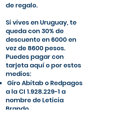
de regalo.
Si vives en Uruguay, te
queda con 30% de
descuento en 6000 en
vez de 8600 pesos.
Puedes pagar con
tarjeta
aquí
o por estos
medios:
Giro Abitab o Redpagos
a la CI
1.928.229-1
a
nombre de Leticia
Brando
o por depósito bancario
a la Caja de ahorros