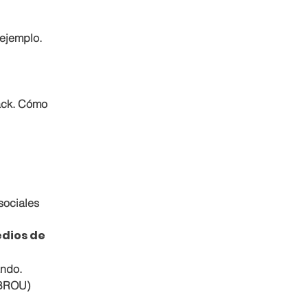
 ejemplo.
ack. Cómo 
ociales 
dios de 
ando.
(BROU) 