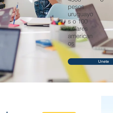
pesos
uruguayo
s o 100
dólares
american
os
Unete