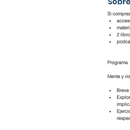
Sobre
Si compras
acceso
materi
2 libr
podca
Programa
Mente y vi
Breve 
Explor
implic
Ejerci
respec