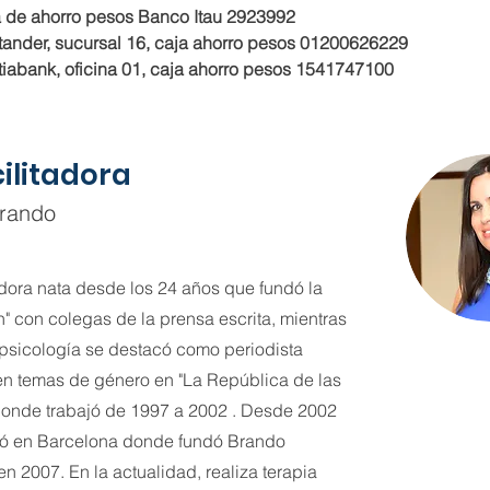
a de ahorro pesos Banco Itau 2923992
ander, sucursal 16, caja ahorro pesos 01200626229
iabank, oficina 01, caja ahorro pesos 1541747100
cilitadora
Brando
ra nata desde los 24 años que fundó la
n" con colegas de la prensa escrita, mientras
psicología se destacó como periodista
n temas de género en "La República de las
donde trabajó de 1997 a 2002 . Desde 2002
ió en Barcelona donde fundó Brando
n 2007. En la actualidad, realiza terapia