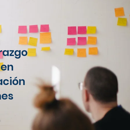
razgo
 en
ción
nes
n