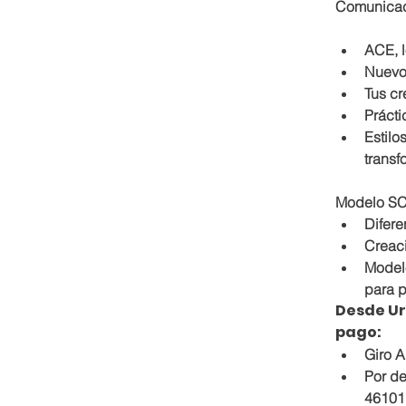
Comunicac
ACE, l
Nuevo
Tus cr
Prácti
Estilo
transf
Modelo SC
Difere
Creaci
Model
para p
Desde Ur
pago:
Giro A
Por de
46101