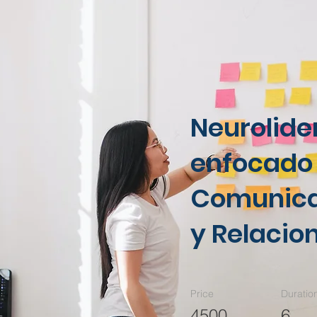
Neurolide
enfocado
Comunica
y Relacio
Price
Duratio
4500
6