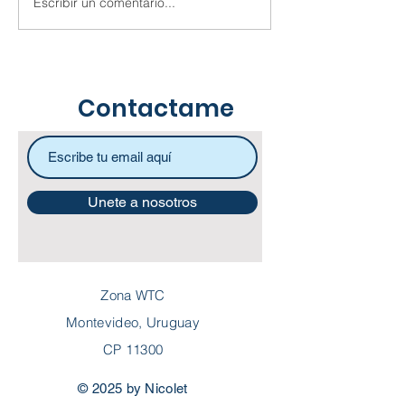
Escribir un comentario...
Dime qué te interesa
Caminos par
y te diré tu posición en
superar una cr
el mundo
Contactame
Unete a nosotros
Zona WTC
Montevideo, Uruguay
CP 11300
© 2025 by Nicolet