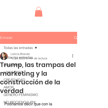
Entrada
Todas las entradas
Leticia Brando
Todas las entradas
12 jul 2022
5 min de lectura
Trump, las trampas del
COACHING
marketing y la
LIDERAZGO
CREATIVIDAD
construcción de la
AMOR
verdad
GÉNERO-FEMINISMO
NEUROCIENCIA-PNL
Podríamos decir que con la 