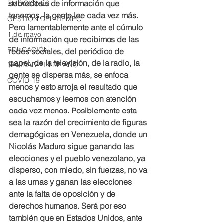
sobredosis de información que 
EMOCIONES
tenemos, la gente lee cada vez más. 
GESTIÓN DEL TIEMPO
Pero lamentablemente ante el cúmulo 
1 de mayo
de información que recibimos de las 
EDUCACIÓN
redes sociales, del periódico de 
papel, de la televisión, de la radio, la 
NAVIDAD-FIN DE AÑO
gente se dispersa más, se enfoca 
COVID-19
menos y esto arroja el resultado que 
escuchamos y leemos con atención 
cada vez menos. Posiblemente esta 
sea la razón del crecimiento de figuras 
demagógicas en Venezuela, donde un 
Nicolás Maduro sigue ganando las 
elecciones y el pueblo venezolano, ya 
disperso, con miedo, sin fuerzas, no va 
a las urnas y ganan las elecciones 
ante la falta de oposición y de 
derechos humanos. Será por eso 
también que en Estados Unidos, ante 